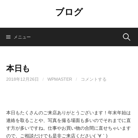
コ
ブログ
ン
テ
ン
ツ
検
メニュー
へ
ス
索:
キ
ッ
本日も
プ
2018年12月26日
/
WPMASTER
/
コメントする
本日もたくさんのご来店ありがとうございます！年末年始は
連絡を取ることや、写真を撮る場面も多いのでそれまでに直
す方が多いですね。仕事やお買い物の合間に直せちゃいます
ので、ご相談だけでも是非ご来店ください( ´∀｀)