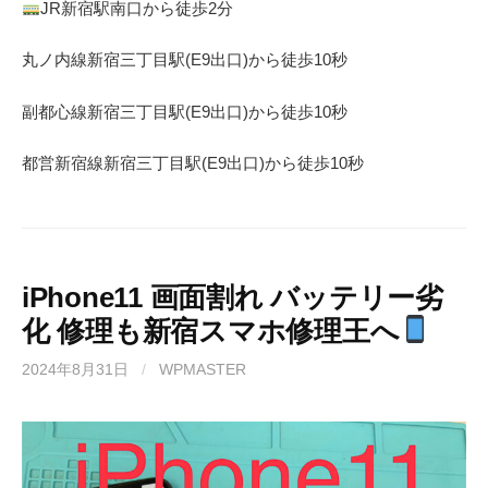
JR
新宿駅南口から徒歩
2
分
丸ノ内線
新宿三丁目駅(
E9
出口)から徒歩
10
秒
副都心線
新宿三丁目駅(
E9
出口)から徒歩
10
秒
都営新宿線
新宿三丁目駅(
E9
出口)から徒歩
10
秒
iPhone11 画面割れ バッテリー劣
化 修理も新宿スマホ修理王へ
2024年8月31日
/
WPMASTER