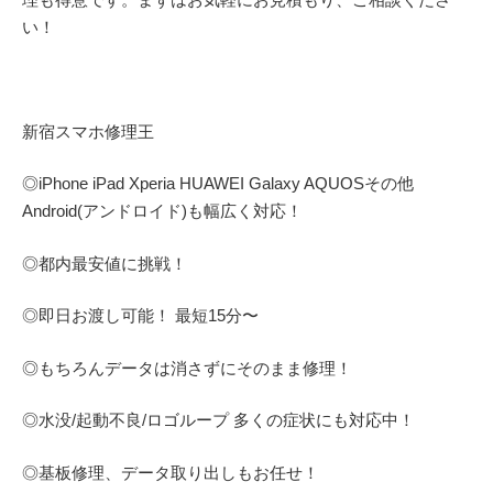
い！
新宿スマホ修理王
◎
iPhone iPad Xperia HUAWEI Galaxy AQUOS
その他
Android(アンドロイド)
も幅広く対応！
◎都内最安値に挑戦！
◎即日お渡し可能！
最短
15
分〜
◎もちろんデータは消さずにそのまま修理！
◎水没
/
起動不良
/
ロゴループ
多くの症状にも対応中！
◎基板修理、データ取り出しもお任せ！