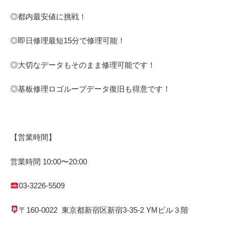
◎都内最安値に挑戦！
◎即日修理
最短
15
分で修理可能！
◎大切なデータもそのまま修理可能です！
◎基板修理
ロゴループ
データ復旧も得意です！
【営業時間】
営業時間
10:00
〜
20:00
03-3226-5509
〒
160-0022
東京都
新宿区
新宿
3-35-2 YM
ビル３階