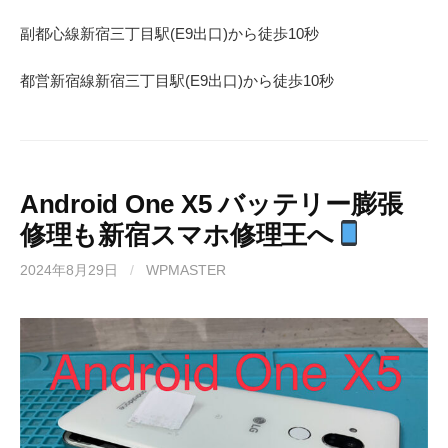
副都心線
新宿三丁目駅(
E9
出口)から徒歩
10
秒
都営新宿線
新宿三丁目駅(
E9
出口)から徒歩
10
秒
Android One X5 バッテリー膨張
修理も新宿スマホ修理王へ
2024年8月29日
/
WPMASTER