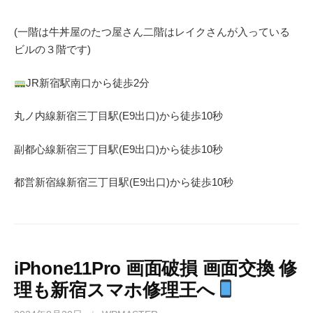
(一階は牛丼屋のたつ屋さん
二階はレイクさんが入っている
ビルの３階です)
JR
新宿駅南口から徒歩
2
分
丸ノ内線
新宿三丁目駅(
E9
出口)から徒歩
10
秒
副都心線
新宿三丁目駅(
E9
出口)から徒歩
10
秒
都営新宿線
新宿三丁目駅(
E9
出口)から徒歩
10
秒
iPhone11Pro 画面破損 画面交換 修
理も新宿スマホ修理王へ