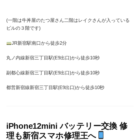
(一階は牛丼屋のたつ屋さん
二階はレイクさんが入っている
ビルの３階です)
JR
新宿駅南口から徒歩
2
分
丸ノ内線
新宿三丁目駅(
E9
出口)から徒歩
10
秒
副都心線
新宿三丁目駅(
E9
出口)から徒歩
10
秒
都営新宿線
新宿三丁目駅(
E9
出口)から徒歩
10
秒
iPhone12mini バッテリー交換 修
理も新宿スマホ修理王へ