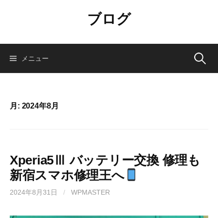
コ
ブログ
ン
テ
ン
ツ
検
メニュー
へ
ス
索:
キ
ッ
月:
2024年8月
プ
Xperia5Ⅲ バッテリー交換 修理も
新宿スマホ修理王へ
2024年8月31日
/
WPMASTER