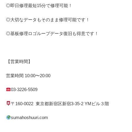
◎即日修理
最短
15
分で修理可能！
◎大切なデータもそのまま修理可能です！
◎基板修理
ロゴループ
データ復旧も得意です！
【営業時間】
営業時間
10:00
〜
20:00
03-3226-5509
〒
160-0022
東京都
新宿区
新宿
3-35-2 YM
ビル３階
sumahoshuuri.com