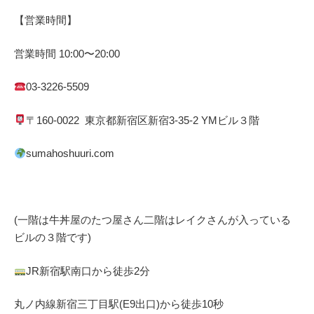
【営業時間】
営業時間
10:00
〜
20:00
03-3226-5509
〒
160-0022
東京都
新宿区
新宿
3-35-2 YM
ビル３階
sumahoshuuri.com
(一階は牛丼屋のたつ屋さん
二階はレイクさんが入っている
ビルの３階です)
JR
新宿駅南口から徒歩
2
分
丸ノ内線
新宿三丁目駅(
E9
出口)から徒歩
10
秒