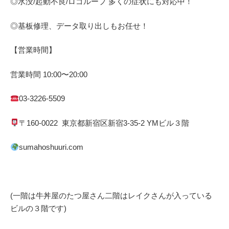
◎水没
/
起動不良
/
ロゴループ
多くの症状にも対応中！
◎基板修理、データ取り出しもお任せ！
【営業時間】
営業時間
10:00
〜
20:00
03-3226-5509
〒
160-0022
東京都
新宿区
新宿
3-35-2 YM
ビル３階
sumahoshuuri.com
(一階は牛丼屋のたつ屋さん
二階はレイクさんが入っている
ビルの３階です)