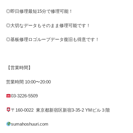
◎即日修理
最短
15
分で修理可能！
◎大切なデータもそのまま修理可能です！
◎基板修理
ロゴループ
データ復旧も得意です！
【営業時間】
営業時間
10:00
〜
20:00
03-3226-5509
〒
160-0022
東京都
新宿区
新宿
3-35-2 YM
ビル３階
sumahoshuuri.com