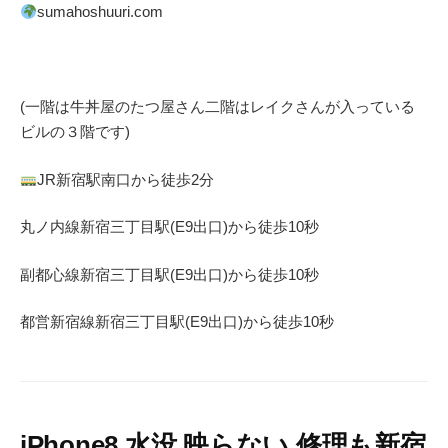
sumahoshuuri.com
(一階は牛丼屋のたつ屋さん
二階はレイクさんが入っている
ビルの３階です)
JR
新宿駅南口から徒歩
2
分
丸ノ内線
新宿三丁目駅(
E9
出口)から徒歩
10
秒
副都心線
新宿三丁目駅(
E9
出口)から徒歩
10
秒
都営新宿線
新宿三丁目駅(
E9
出口)から徒歩
10
秒
iPhone8 水没 映らない 修理も新宿