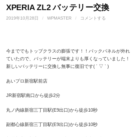
XPERIA ZL2 バッテリー交換
2019年10月28日
/
WPMASTER
/
コメントする
今まででもトップクラスの膨張です！！バックパネルが外れ
ていたので、バッテリーが端末よりも厚くなっていました！
新しいバッテリーに交換し無事に復旧です( ´ ▽ ` )
あいプロ
新宿駅前店
JR
新宿駅南口から徒歩
2
分
丸ノ内線
新宿三丁目駅(
E9
出口)から徒歩
10
秒
副都心線
新宿三丁目駅(
E9
出口)から徒歩
10
秒