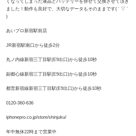
くなってしまった液晶とバッテリーを併せて交換させて頂き
ました！動作も良好で、大切なデータもそのままです( ´ ▽ `
)
あいプロ
新宿駅前店
JR
新宿駅南口から徒歩
2
分
丸ノ内線
新宿三丁目駅(
E9
出口)から徒歩
10
秒
副都心線
新宿三丁目駅(
E9
出口)から徒歩
10
秒
都営新宿線
新宿三丁目駅(
E9
出口)から徒歩
10
秒
0120-360-636
iphonepro.co.jp/store/shinjuku/
年中無休
22
時まで営業中