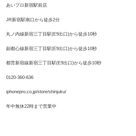
あいプロ
新宿駅前店
JR
新宿駅南口から徒歩
2
分
丸ノ内線
新宿三丁目駅(
E9
出口)から徒歩
10
秒
副都心線
新宿三丁目駅(
E9
出口)から徒歩
10
秒
都営新宿線
新宿三丁目駅(
E9
出口)から徒歩
10
秒
0120-360-636
iphonepro.co.jp/store/shinjuku/
年中無休
22
時まで営業中