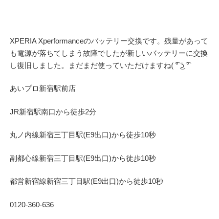
XPERIA Xperformanceのバッテリー交換です。残量があって
も電源が落ちてしまう故障でしたが新しいバッテリーに交換
し復旧しました。まだまだ使っていただけますね( ͡° ͜ʖ ͡°
あいプロ
新宿駅前店
JR
新宿駅南口から徒歩
2
分
丸ノ内線
新宿三丁目駅(
E9
出口)から徒歩
10
秒
副都心線
新宿三丁目駅(
E9
出口)から徒歩
10
秒
都営新宿線
新宿三丁目駅(
E9
出口)から徒歩
10
秒
0120-360-636