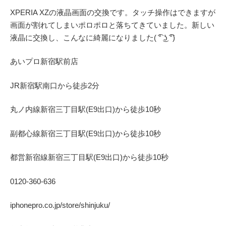
XPERIA XZの液晶画面の交換です。タッチ操作はできますが
画面が割れてしまいポロポロと落ちてきていました。新しい
液晶に交換し、こんなに綺麗になりました( ͡° ͜ʖ ͡°)
あいプロ
新宿駅前店
JR
新宿駅南口から徒歩
2
分
丸ノ内線
新宿三丁目駅(
E9
出口)から徒歩
10
秒
副都心線
新宿三丁目駅(
E9
出口)から徒歩
10
秒
都営新宿線
新宿三丁目駅(
E9
出口)から徒歩
10
秒
0120-360-636
iphonepro.co.jp/store/shinjuku/