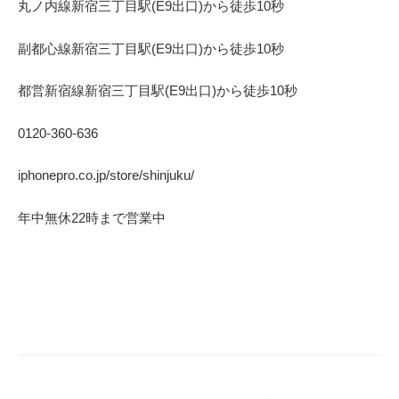
丸ノ内線
新宿三丁目駅(
E9
出口)から徒歩
10
秒
副都心線
新宿三丁目駅(
E9
出口)から徒歩
10
秒
都営新宿線
新宿三丁目駅(
E9
出口)から徒歩
10
秒
0120-360-636
iphonepro.co.jp/store/shinjuku/
年中無休
22
時まで営業中