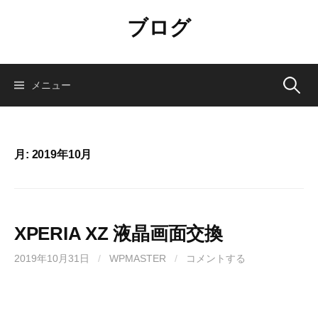
コ
ブログ
ン
テ
ン
ツ
検
メニュー
へ
ス
索:
キ
ッ
月:
2019年10月
プ
XPERIA XZ 液晶画面交換
2019年10月31日
/
WPMASTER
/
コメントする