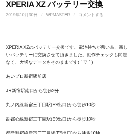
XPERIA XZ バッテリー交換
2019年10月30日
/
WPMASTER
/
コメントする
XPERIA XZのバッテリー交換です。電池持ちが悪い為、新し
いバッテリーに交換させて頂きました。動作チェックも問題
なく、大切なデータもそのままです( ´ ▽ ` )
あいプロ
新宿駅前店
JR
新宿駅南口から徒歩
2
分
丸ノ内線
新宿三丁目駅(
E9
出口)から徒歩
10
秒
副都心線
新宿三丁目駅(
E9
出口)から徒歩
10
秒
都営新宿線
新宿三丁目駅(
E9
出口)から徒歩
10
秒