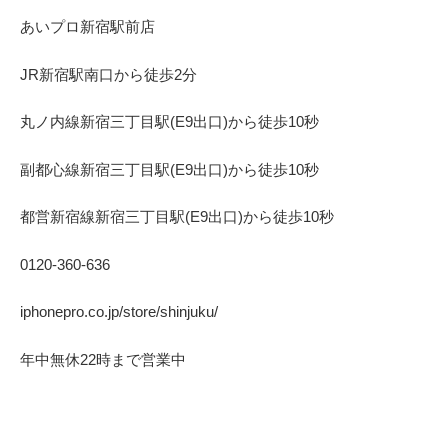
あいプロ
新宿駅前店
JR
新宿駅南口から徒歩
2
分
丸ノ内線
新宿三丁目駅(
E9
出口)から徒歩
10
秒
副都心線
新宿三丁目駅(
E9
出口)から徒歩
10
秒
都営新宿線
新宿三丁目駅(
E9
出口)から徒歩
10
秒
0120-360-636
iphonepro.co.jp/store/shinjuku/
年中無休
22
時まで営業中