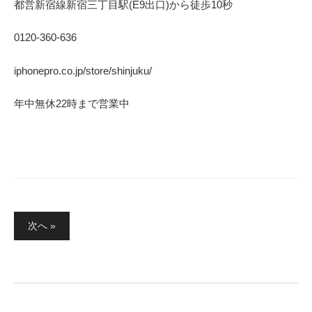
都営新宿線
新宿三丁目駅(
E9
出口)から徒歩
10
秒
0120-360-636
iphonepro.co.jp/store/shinjuku/
年中無休
22
時まで営業中
投
次へ »
稿
の
ペ
ー