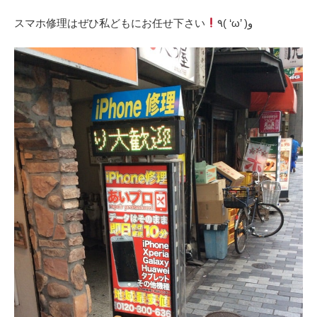
‎スマホ修理はぜひ私どもにお任せ下さい
٩( ‘ω’ )و