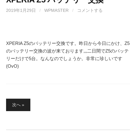
2019年1月29日
/
WPMASTER
/
コメントする
XPERIA Z5のバッテリー交換です。昨日から今日にかけ、Z5
のバッテリー交換の波が来ております,,,二日間でZ5のバッテ
リーだけで5台。なんなのでしょうか。非常に珍しいです
(OvO)
投
次へ »
稿
の
ペ