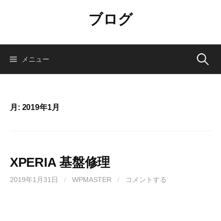
コ
ブログ
ン
テ
ン
ツ
検
メニュー
へ
ス
索:
キ
ッ
月:
2019年1月
プ
XPERIA 基盤修理
2019年1月31日
/
WPMASTER
/
コメントする