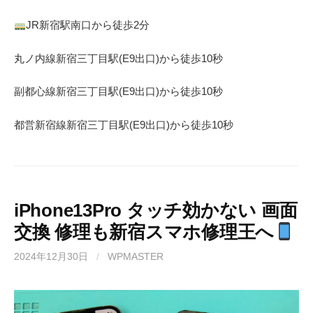
JR
新宿駅南口から徒歩
2
分
丸ノ内線
新宿三丁目駅(
E9
出口)から徒歩
10
秒
副都心線
新宿三丁目駅(
E9
出口)から徒歩
10
秒
都営新宿線
新宿三丁目駅(
E9
出口)から徒歩
10
秒
iPhone13Pro タッチ効かない 画面
交換 修理も新宿スマホ修理王へ
2024年12月30日
/
WPMASTER