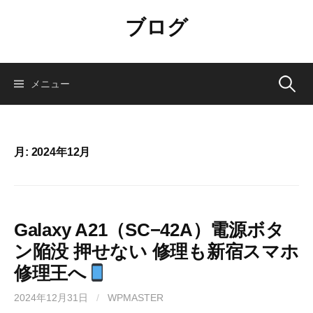
コ
ブログ
ン
テ
ン
ツ
検
メニュー
へ
ス
索:
キ
ッ
月:
2024年12月
プ
Galaxy A21（SC−42A）電源ボタ
ン陥没 押せない 修理も新宿スマホ
修理王へ
2024年12月31日
/
WPMASTER