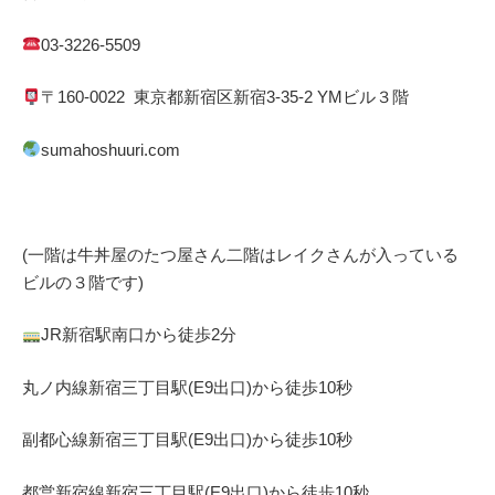
03-3226-5509
〒
160-0022
東京都
新宿区
新宿
3-35-2 YM
ビル３階
sumahoshuuri.com
(一階は牛丼屋のたつ屋さん
二階はレイクさんが入っている
ビルの３階です)
JR
新宿駅南口から徒歩
2
分
丸ノ内線
新宿三丁目駅(
E9
出口)から徒歩
10
秒
副都心線
新宿三丁目駅(
E9
出口)から徒歩
10
秒
都営新宿線
新宿三丁目駅(
E9
出口)から徒歩
10
秒