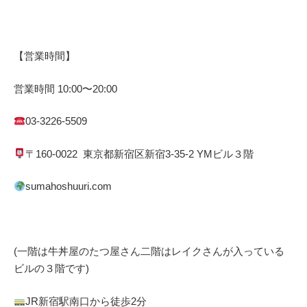
【営業時間】
営業時間
10:00
〜
20:00
03-3226-5509
〒
160-0022
東京都
新宿区
新宿
3-35-2 YM
ビル３階
sumahoshuuri.com
(一階は牛丼屋のたつ屋さん
二階はレイクさんが入っている
ビルの３階です)
JR
新宿駅南口から徒歩
2
分