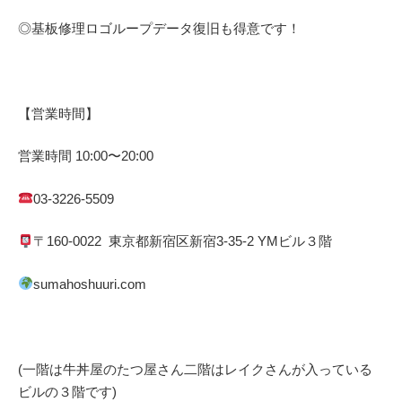
◎基板修理
ロゴループ
データ復旧も得意です！
【営業時間】
営業時間
10:00
〜
20:00
03-3226-5509
〒
160-0022
東京都
新宿区
新宿
3-35-2 YM
ビル３階
sumahoshuuri.com
(一階は牛丼屋のたつ屋さん
二階はレイクさんが入っている
ビルの３階です)