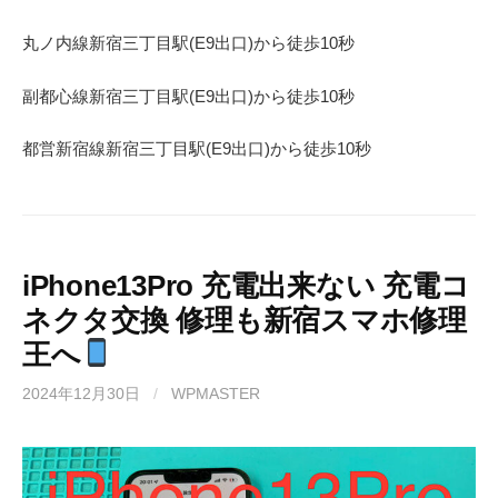
丸ノ内線
新宿三丁目駅(
E9
出口)から徒歩
10
秒
副都心線
新宿三丁目駅(
E9
出口)から徒歩
10
秒
都営新宿線
新宿三丁目駅(
E9
出口)から徒歩
10
秒
iPhone13Pro 充電出来ない 充電コ
ネクタ交換 修理も新宿スマホ修理
王へ
2024年12月30日
/
WPMASTER