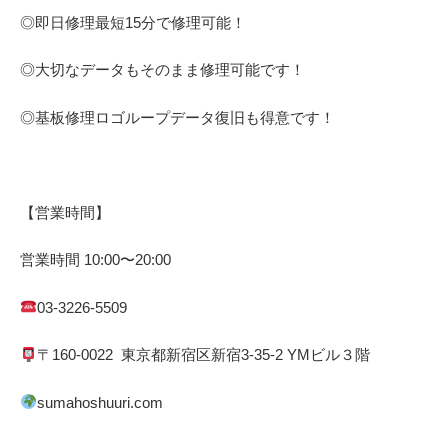
◎即日修理
最短
15
分で修理可能！
◎大切なデータもそのまま修理可能です！
◎基板修理
ロゴループ
データ復旧も得意です！
【営業時間】
営業時間
10:00
〜
20:00
03-3226-5509
〒
160-0022
東京都
新宿区
新宿
3-35-2 YM
ビル３階
sumahoshuuri.com