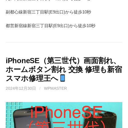
副都心線
新宿三丁目駅(
E9
出口)から徒歩
10
秒
都営新宿線
新宿三丁目駅(
E9
出口)から徒歩
10
秒
iPhoneSE（第三世代）画面割れ、
ホームボタン割れ 交換 修理も新宿
スマホ修理王へ
2024年12月30日
/
WPMASTER