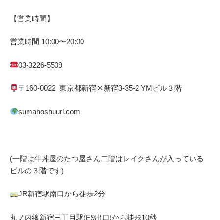
【営業時間】
営業時間
10:00
〜
20:00
03-3226-5509
〒
160-0022
東京都
新宿区
新宿
3-35-2 YM
ビル３階
sumahoshuuri.com
(一階は牛丼屋のたつ屋さん
二階はレイクさんが入っている
ビルの３階です)
JR
新宿駅南口から徒歩
2
分
丸ノ内線
新宿三丁目駅(
E9
出口)から徒歩
10
秒