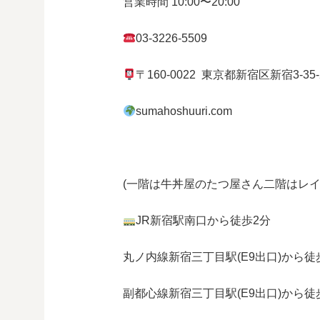
営業時間
10:00
〜
20:00
03-3226-5509
〒
160-0022
東京都
新宿区
新宿
3-35
sumahoshuuri.com
(一階は牛丼屋のたつ屋さん
二階はレイ
JR
新宿駅南口から徒歩
2
分
丸ノ内線
新宿三丁目駅(
E9
出口)から徒
副都心線
新宿三丁目駅(
E9
出口)から徒