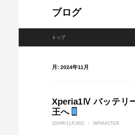
コ
ブログ
ン
テ
ン
ツ
トップ
へ
ス
キ
月:
2024年11月
ッ
プ
Xperia1Ⅳ バッ
王へ
2024年11月30日
/
WPMASTER