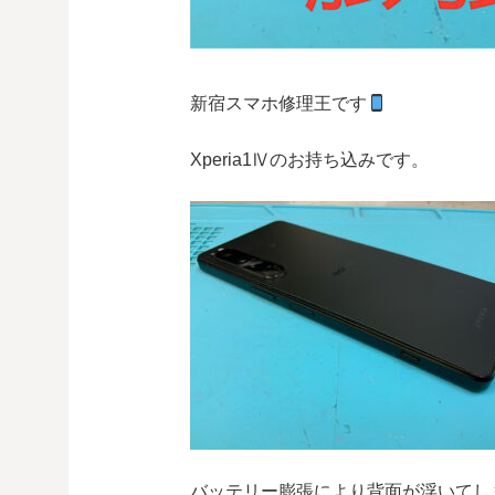
新宿スマホ修理王です
Xperia1Ⅳのお持ち込みです。
バッテリー膨張により背面が浮いてし