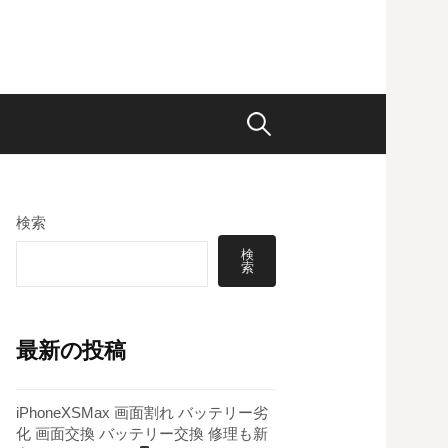
検
索:
検索
検
索
最新の投稿
iPhoneXSMax 画面割れ バッテリー劣
化 画面交換 バッテリー交換 修理も新