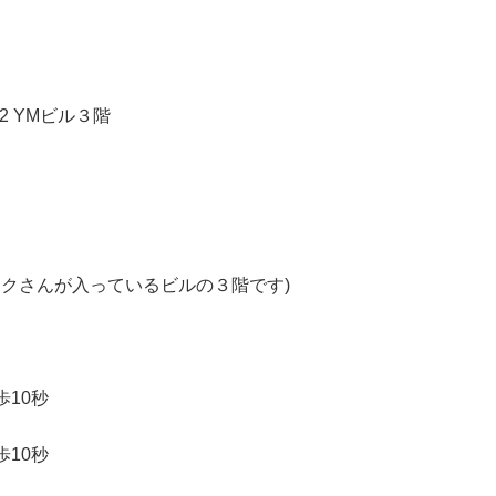
-2 YM
ビル３階
クさんが入っているビルの３階です)
歩
10
秒
歩
10
秒