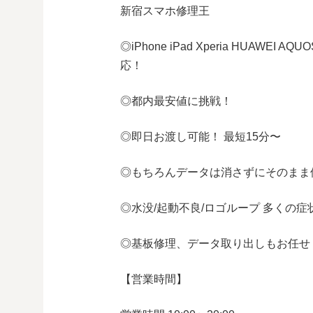
新宿スマホ修理王
◎
iPhone iPad Xperia HUAWEI AQUO
応！
◎都内最安値に挑戦！
◎即日お渡し可能！
最短
15
分〜
◎もちろんデータは消さずにそのまま
◎水没
/
起動不良
/
ロゴループ
多くの症
◎基板修理、データ取り出しもお任せ
【営業時間】