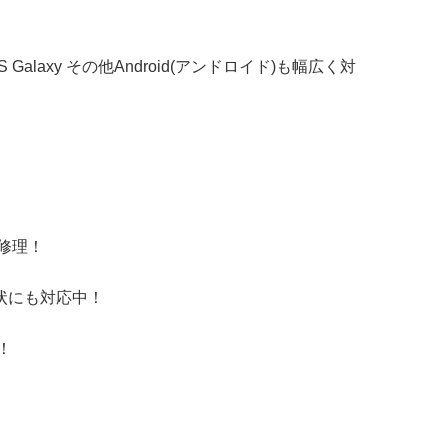
S Galaxy
その他
Android(アンドロイド)
も幅広く対
修理！
状にも対応中！
！