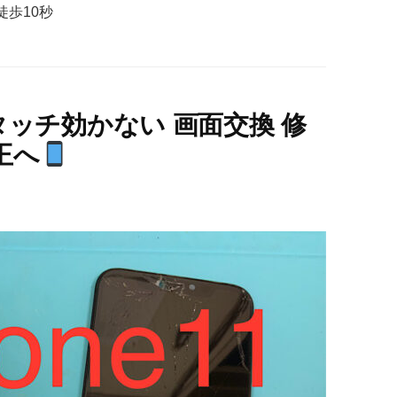
徒歩
10
秒
れ タッチ効かない 画面交換 修
王へ