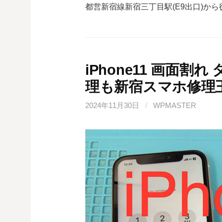
都営新宿線
新宿三丁目駅(
E9
出口)から
iPhone11 画面割
理も新宿スマホ修理
2024年11月30日
/
WPMASTER