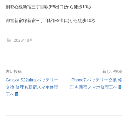
副都心線
新宿三丁目駅(
E9
出口)から徒歩
10
秒
都営新宿線
新宿三丁目駅(
E9
出口)から徒歩
10
秒
2025年8月
投
古い投稿
新しい投稿
Galaxy S22ultra バッテリー
iPhone7 バッテリー交換 修
稿
交換 修理も新宿スマホ修理
理も新宿スマホ修理王へ
ナ
王へ
ビ
ゲ
ー