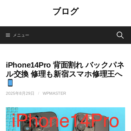
コ
ブログ
ン
テ
ン
ツ
検
メニュー
へ
ス
索:
キ
ッ
iPhone14Pro 背面割れ バックパネ
プ
ル交換 修理も新宿スマホ修理王へ
2025年8月29日
/
WPMASTER