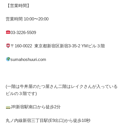
【営業時間】
営業時間
10:00
〜
20:00
03-3226-5509
〒
160-0022
東京都
新宿区
新宿
3-35-2 YM
ビル３階
sumahoshuuri.com
(一階は牛丼屋のたつ屋さん
二階はレイクさんが入っている
ビルの３階です)
JR
新宿駅南口から徒歩
2
分
丸ノ内線
新宿三丁目駅(
E9
出口)から徒歩
10
秒