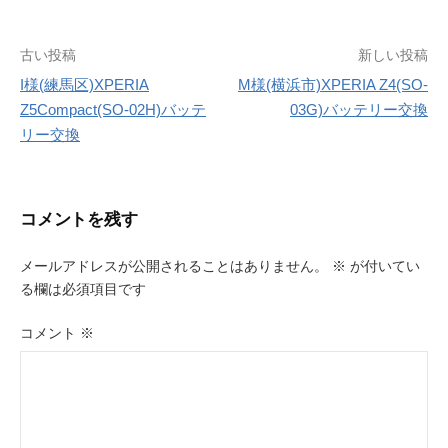
投
古い投稿
新しい投稿
I様(練馬区)XPERIA
M様(横浜市)XPERIA Z4(SO-
稿
Z5Compact(SO-02H)バッテ
03G)バッテリー交換
ナ
リー交換
ビ
ゲ
コメントを残す
ー
メールアドレスが公開されることはありません。
※
が付いてい
シ
る欄は必須項目です
ョ
コメント
※
ン