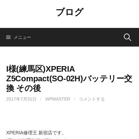
コ
ブログ
ン
テ
ン
ツ
検
メニュー
へ
ス
索:
キ
ッ
I様(練馬区)XPERIA
プ
Z5Compact(SO-02H)バッテリー交
換 その後
2017年7月31日
/
WPMASTER
/
コメントする
XPERIA修理王 新宿店です。