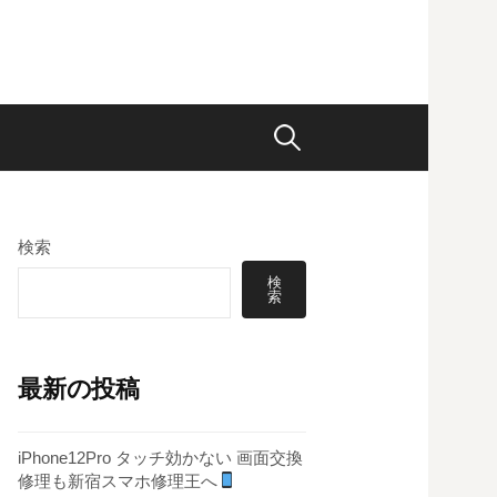
検
索:
検索
検
索
最新の投稿
iPhone12Pro タッチ効かない 画面交換
修理も新宿スマホ修理王へ