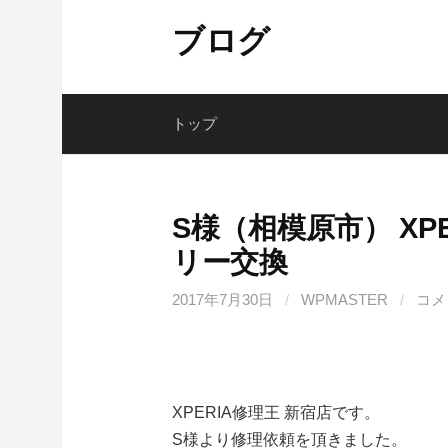
コ
ブログ
ン
テ
ン
ツ
トップ
へ
ス
キ
S様（相模原市） XPER
ッ
リー交換
プ
2017年7月30日
/
WPMASTER
/
コメ
XPERIA修理王 新宿店です。
S様より修理依頼を頂きました。