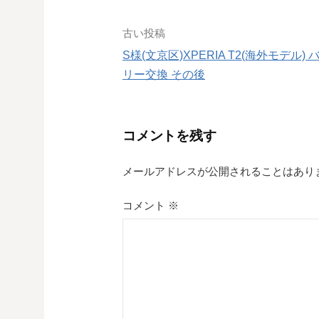
投
古い投稿
S様(文京区)XPERIA T2(海外モデル) 
稿
リー交換 その後
ナ
ビ
コメントを残す
ゲ
メールアドレスが公開されることはあり
ー
シ
コメント
※
ョ
ン