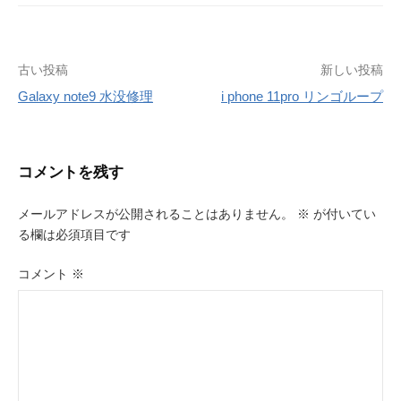
投
古い投稿
新しい投稿
Galaxy note9 水没修理
i phone 11pro リンゴループ
稿
ナ
ビ
コメントを残す
ゲ
メールアドレスが公開されることはありません。
※
が付いてい
ー
る欄は必須項目です
シ
コメント
※
ョ
ン