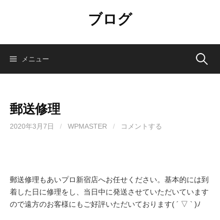
コ
ブログ
ン
テ
ン
ツ
検
メニュー
へ
ス
索:
キ
ッ
郵送修理
プ
2020年3月7日
/
WPMASTER
/
コメントする
郵送修理もあいプロ新宿店へお任せください。基本的には到
着した日に修理をし、当日中に発送させていただいています
ので遠方のお客様にもご好評いただいております( ´ ▽ ` )ﾉ