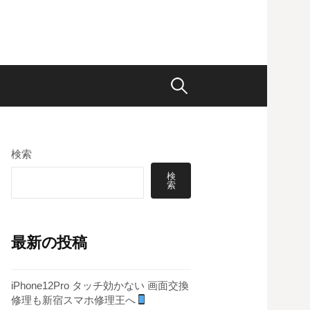
検
索:
検索
検
索
最新の投稿
iPhone12Pro タッチ効かない 画面交換
修理も新宿スマホ修理王へ