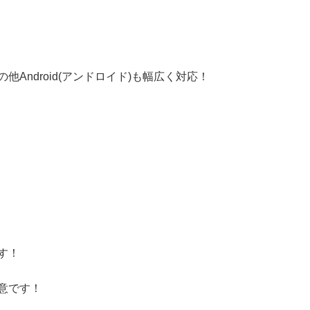
の他
Android(アンドロイド)
も幅広く対応！
す！
意です！