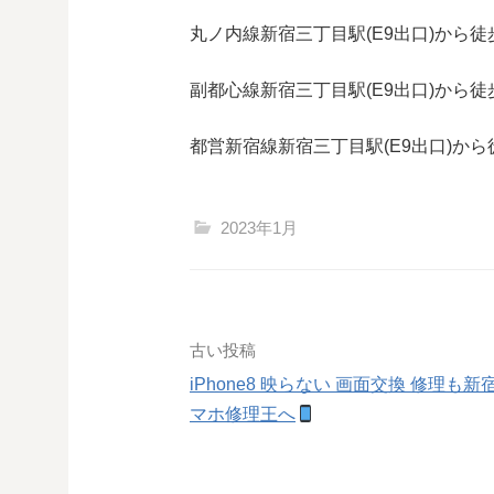
丸ノ内線
新宿三丁目駅(
E9
出口)から徒
副都心線
新宿三丁目駅(
E9
出口)から徒
都営新宿線
新宿三丁目駅(
E9
出口)から
2023年1月
投
古い投稿
iPhone8 映らない 画面交換 修理も新
稿
マホ修理王へ
ナ
ビ