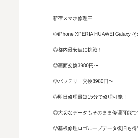
新宿スマホ修理王
◎
iPhone XPERIA HUAWEI Galaxy
そ
◎都内最安値に挑戦！
◎画面交換
3980
円〜
◎バッテリー交換
3980
円〜
◎即日修理
最短
15
分で修理可能！
◎大切なデータもそのまま修理可能で
◎基板修理
ロゴループ
データ復旧も得