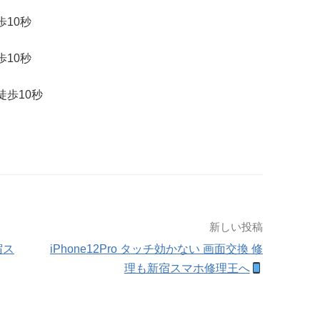
歩
10
秒
歩
10
秒
徒歩
10
秒
新しい投稿
宿ス
iPhone12Pro タッチ効かない 画面交換 修
理も新宿スマホ修理王へ