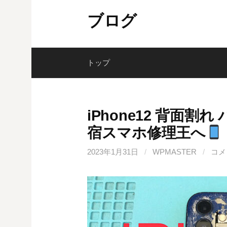
コ
ブログ
ン
テ
ン
ツ
トップ
へ
ス
キ
iPhone12 背面割
ッ
宿スマホ修理王へ
プ
2023年1月31日
/
WPMASTER
/
コメ