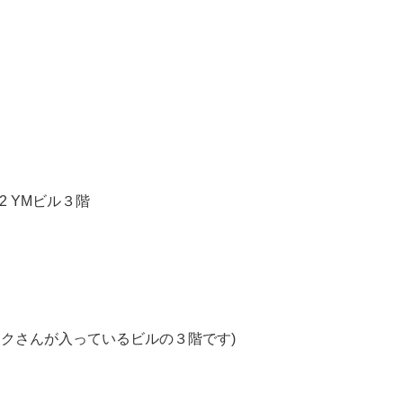
-2 YM
ビル３階
クさんが入っているビルの３階です)